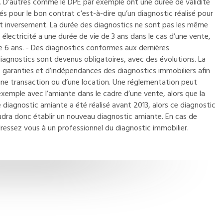
s. D’autres comme le DPE par exemple ont une durée de validité
sés pour le bon contrat c’est-à-dire qu’un diagnostic réalisé pour
 et inversement. La durée des diagnostics ne sont pas les même
 électricité a une durée de vie de 3 ans dans le cas d’une vente,
ble 6 ans. - Des diagnostics conformes aux dernières
diagnostics sont devenus obligatoires, avec des évolutions. La
e garanties et d’indépendances des diagnostics immobiliers afin
’une transaction ou d’une location. Une réglementation peut
 exemple avec l’amiante dans le cadre d’une vente, alors que la
 le diagnostic amiante a été réalisé avant 2013, alors ce diagnostic
faudra donc établir un nouveau diagnostic amiante. En cas de
dressez vous à un professionnel du diagnostic immobilier.