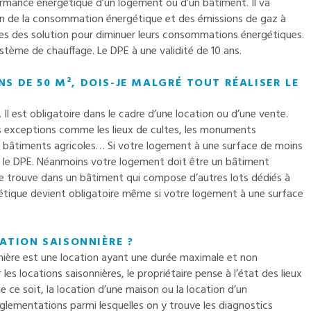
formance énergétique d’un logement ou d’un bâtiment. Il va
ion de la consommation énergétique et des émissions de gaz à
ires des solution pour diminuer leurs consommations énergétiques.
ystème de chauffage. Le DPE à une validité de 10 ans.
 DE 50 M², DOIS-JE MALGRÉ TOUT RÉALISER LE
Il est obligatoire dans le cadre d’une location ou d’une vente.
es exceptions comme les lieux de cultes, les monuments
les bâtiments agricoles… Si votre logement à une surface de moins
er le DPE. Néanmoins votre logement doit être un bâtiment
 trouve dans un bâtiment qui compose d’autres lots dédiés à
gétique devient obligatoire même si votre logement à une surface
CATION SAISONNIÈRE ?
nnière est une location ayant une durée maximale et non
les locations saisonnières, le propriétaire pense à l’état des lieux
ue ce soit, la location d’une maison ou la location d’un
èglementations parmi lesquelles on y trouve les diagnostics