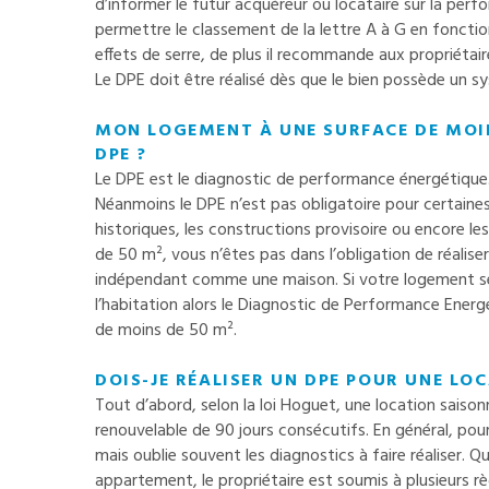
d’informer le futur acquéreur ou locataire sur la per
permettre le classement de la lettre A à G en fonct
effets de serre, de plus il recommande aux propriéta
Le DPE doit être réalisé dès que le bien possède un s
MON LOGEMENT À UNE SURFACE DE MOINS
DPE ?
Le DPE est le diagnostic de performance énergétique. 
Néanmoins le DPE n’est pas obligatoire pour certain
historiques, les constructions provisoire ou encore 
de 50 m², vous n’êtes pas dans l’obligation de réalis
indépendant comme une maison. Si votre logement se
l’habitation alors le Diagnostic de Performance Ener
de moins de 50 m².
DOIS-JE RÉALISER UN DPE POUR UNE LO
Tout d’abord, selon la loi Hoguet, une location saiso
renouvelable de 90 jours consécutifs. En général, pour 
mais oublie souvent les diagnostics à faire réaliser. Q
appartement, le propriétaire est soumis à plusieurs r