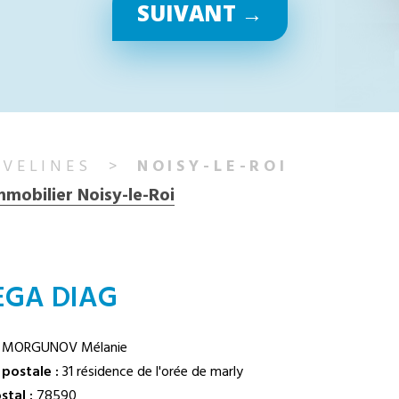
SUIVANT →
YVELINES
NOISY-LE-ROI
mmobilier Noisy-le-Roi
GA DIAG
MORGUNOV Mélanie
postale :
31 résidence de l'orée de marly
tal :
78590