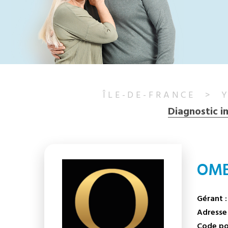
ÎLE-DE-FRANCE
Diagnostic i
OME
Gérant :
Adresse 
Code pos