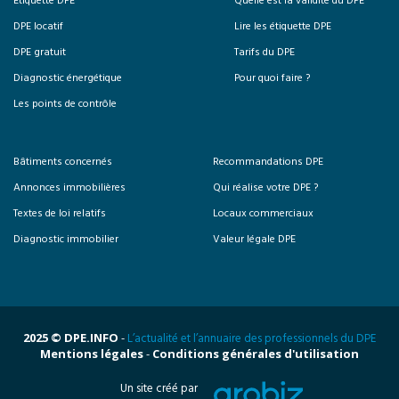
Etiquette DPE
Quelle est la validité du DPE
DPE locatif
Lire les étiquette DPE
DPE gratuit
Tarifs du DPE
Diagnostic énergétique
Pour quoi faire ?
Les points de contrôle
Bâtiments concernés
Recommandations DPE
Annonces immobilières
Qui réalise votre DPE ?
Textes de loi relatifs
Locaux commerciaux
Diagnostic immobilier
Valeur légale DPE
2025 © DPE.INFO
-
L’actualité et l’annuaire des professionnels du DPE
Mentions légales
-
Conditions générales d'utilisation
Un site créé par